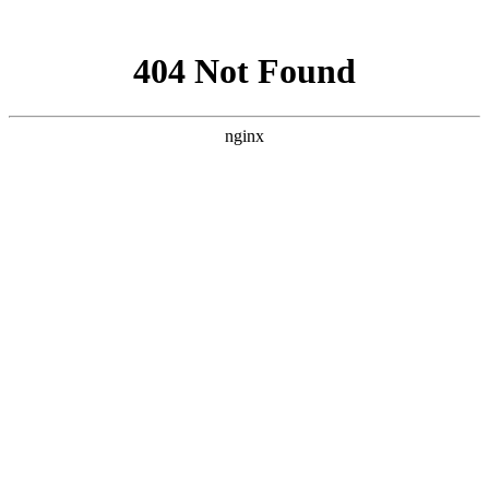
网站地图
首页
案例
服务
关于
联系
用户体验设计
我们致力于创造和提升简单可依赖的用户体验,用设计驱动产品
价值
服务简介
我们的流程
服务项目
我们的客户